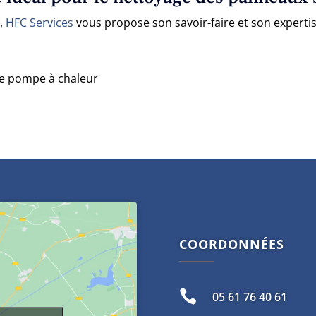
s,
HFC Services
vous propose son savoir-faire et son experti
 de pompe à chaleur
COORDONNÉES

05 61 76 40 61